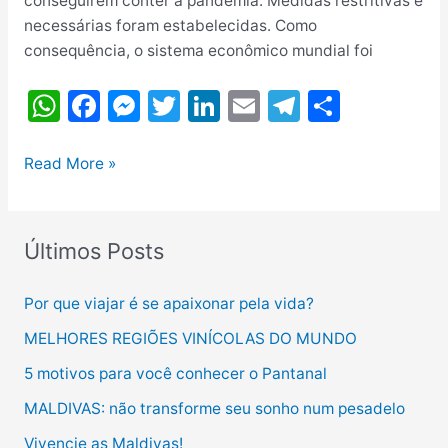
conseguirem conter a pandemia. Medidas restritivas e
necessárias foram estabelecidas. Como
consequência, o sistema econômico mundial foi
W
F
M
T
Li
E
T
S
h
a
e
w
n
m
el
h
at
c
s
itt
k
ai
e
ar
Novo
Read More »
Turismo:
s
e
s
er
e
l
gr
e
Bolha
A
b
e
dI
a
de
Últimos Posts
p
o
n
n
m
Viagem
p
o
g
Por que viajar é se apaixonar pela vida?
k
er
MELHORES REGIÕES VINÍCOLAS DO MUNDO
5 motivos para você conhecer o Pantanal
MALDIVAS: não transforme seu sonho num pesadelo
Vivencie as Maldivas!