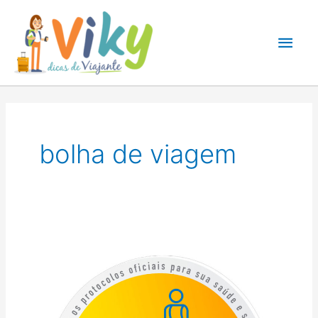
Ir
para
Men
o
conteúdo
princ
bolha de viagem