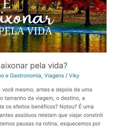
paixonar pela vida?
mo e Gastronomia
,
Viagens
/
Viky
ra você mesmo, antes e depois de uma
o tamanho da viagem, o destino, a
te os efeitos benéficos? Notou? É uma
antes assíduos relatam que viajar constrói
zemos pausas na rotina, esquecemos por