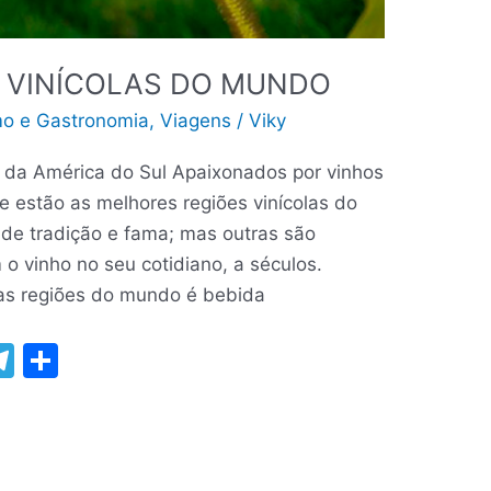
 VINÍCOLAS DO MUNDO
mo e Gastronomia
,
Viagens
/
Viky
s da América do Sul Apaixonados por vinhos
 estão as melhores regiões vinícolas do
e tradição e fama; mas outras são
o vinho no seu cotidiano, a séculos.
tas regiões do mundo é bebida
T
S
m
el
h
e
ar
gr
e