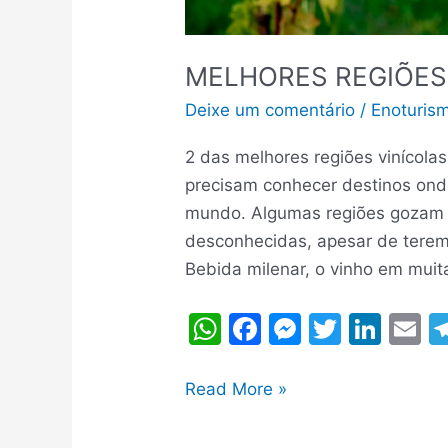
MELHORES REGIÕES
Deixe um comentário
/
Enoturis
2 das melhores regiões vinícola
precisam conhecer destinos onde
mundo. Algumas regiões gozam d
desconhecidas, apesar de terem 
Bebida milenar, o vinho em mui
W
F
M
T
Li
E
h
a
e
w
n
at
c
s
itt
k
ai
MELHORES
Read More »
s
e
s
er
e
l
REGIÕES
VINÍCOLAS