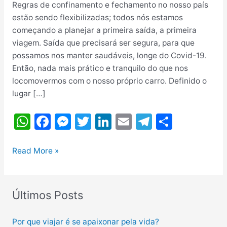
Regras de confinamento e fechamento no nosso país
estão sendo flexibilizadas; todos nós estamos
começando a planejar a primeira saída, a primeira
viagem. Saída que precisará ser segura, para que
possamos nos manter saudáveis, longe do Covid-19.
Então, nada mais prático e tranquilo do que nos
locomovermos com o nosso próprio carro. Definido o
lugar […]
W
F
M
T
Li
E
T
S
h
a
e
w
n
m
el
h
at
c
s
itt
k
ai
e
ar
Que
Read More »
Tal
s
e
s
er
e
l
gr
e
Colocar
A
b
e
dI
a
o
Últimos Posts
p
o
n
n
m
Carro
na
p
o
g
Por que viajar é se apaixonar pela vida?
Estrada?