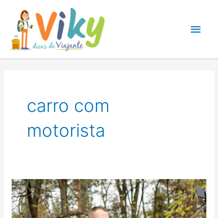
Ir
para
Men
o
conteúdo
princ
carro com
motorista